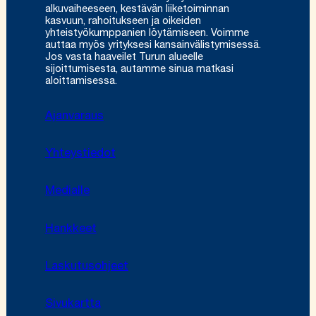
alkuvaiheeseen, kestävän liiketoiminnan
kasvuun, rahoitukseen ja oikeiden
yhteistyökumppanien löytämiseen. Voimme
auttaa myös yrityksesi kansainvälistymisessä.
Jos vasta haaveilet Turun alueelle
sijoittumisesta, autamme sinua matkasi
aloittamisessa.
Ajanvaraus
Yhteystiedot
Medialle
Hankkeet
Laskutusohjeet
Sivukartta