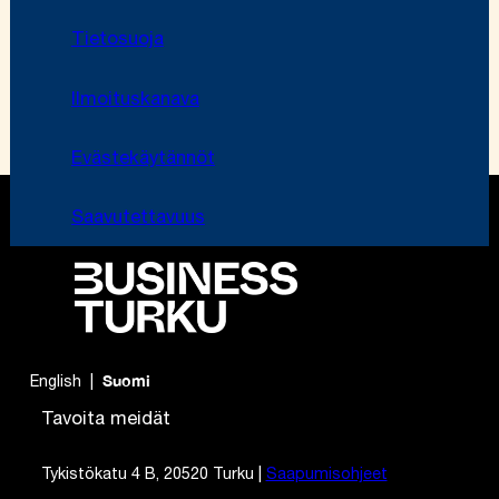
Tietosuoja
Ilmoituskanava
Evästekäytännöt
Saavutettavuus
English
Suomi
Tavoita meidät
Tykistökatu 4 B, 20520 Turku |
Saapumisohjeet