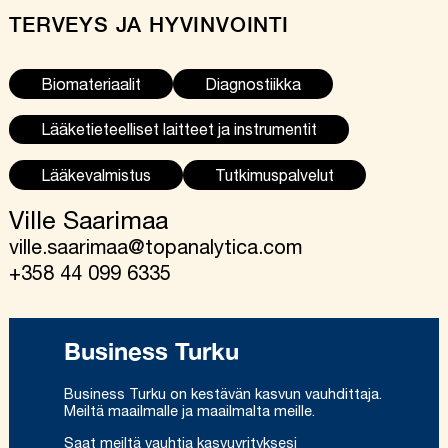
TERVEYS JA HYVINVOINTI
Biomateriaalit
Diagnostiikka
Lääketieteelliset laitteet ja instrumentit
Lääkevalmistus
Tutkimuspalvelut
Ville Saarimaa
ville.saarimaa@topanalytica.com
+358 44 099 6335
Business Turku
Business Turku on kestävän kasvun vauhdittaja.
Meiltä maailmalle ja maailmalta meille.
Saat meiltä vauhtia kasvuyrityksesi