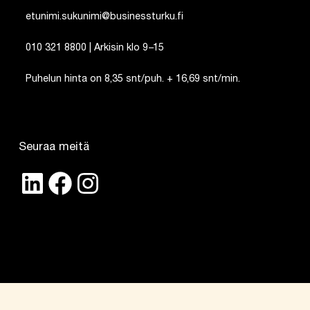
etunimi.sukunimi@businessturku.fi
010 321 8800 | Arkisin klo 9
–
15
Puhelun hinta on 8,35 snt/puh. + 16,69 snt/min.
Seuraa meitä
LinkedIn
Facebook
Instagram