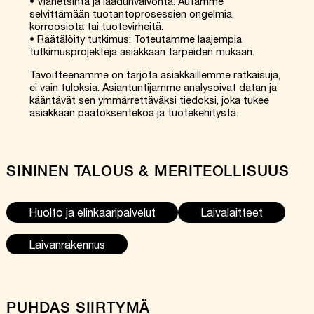
• Vianetsintä ja laadunvalvonta: Autamme
selvittämään tuotantoprosessien ongelmia,
korroosiota tai tuotevirheitä.
• Räätälöity tutkimus: Toteutamme laajempia
tutkimusprojekteja asiakkaan tarpeiden mukaan.
Tavoitteenamme on tarjota asiakkaillemme ratkaisuja,
ei vain tuloksia. Asiantuntijamme analysoivat datan ja
kääntävät sen ymmärrettäväksi tiedoksi, joka tukee
asiakkaan päätöksentekoa ja tuotekehitystä.
SININEN TALOUS & MERITEOLLISUUS
Huolto ja elinkaaripalvelut
Laivalaitteet
Laivanrakennus
PUHDAS SIIRTYMÄ