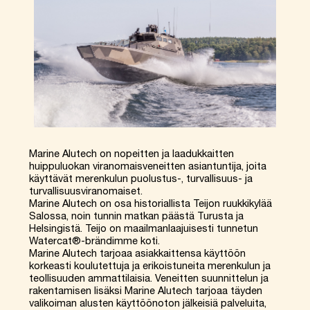
Marine Alutech on nopeitten ja laadukkaitten
huippuluokan viranomaisveneitten asiantuntija, joita
käyttävät merenkulun puolustus-, turvallisuus- ja
turvallisuusviranomaiset.
Marine Alutech on osa historiallista Teijon ruukkikylää
Salossa, noin tunnin matkan päästä Turusta ja
Helsingistä. Teijo on maailmanlaajuisesti tunnetun
Watercat®-brändimme koti.
Marine Alutech tarjoaa asiakkaittensa käyttöön
korkeasti koulutettuja ja erikoistuneita merenkulun ja
teollisuuden ammattilaisia. Veneitten suunnittelun ja
rakentamisen lisäksi Marine Alutech tarjoaa täyden
valikoiman alusten käyttöönoton jälkeisiä palveluita,