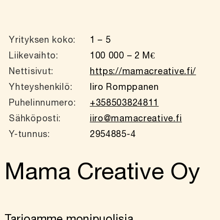
Yrityksen koko:
1 – 5
Liikevaihto:
100 000 – 2 M€
Nettisivut:
https://mamacreative.fi/
Yhteyshenkilö:
Iiro Romppanen
Puhelinnumero:
+358503824811
Sähköposti:
iiro@mamacreative.fi
Y-tunnus:
2954885-4
Mama Creative Oy
Tarjoamme monipuolisia