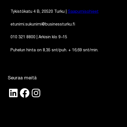
Tykistökatu 4 B, 20520 Turku |
Saapumisohjeet
etunimi.sukunimi@businessturku.fi
010 321 8800 | Arkisin klo 9
–
15
Puhelun hinta on 8,35 snt/puh. + 16,69 snt/min.
Seuraa meitä
LinkedIn
Facebook
Instagram