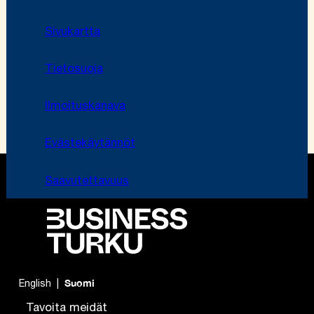
Sivukartta
Tietosuoja
Ilmoituskanava
Evästekäytännöt
Saavutettavuus
English
Suomi
Tavoita meidät