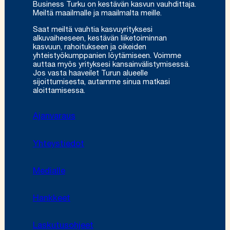
Business Turku on kestävän kasvun vauhdittaja.
Meiltä maailmalle ja maailmalta meille.
Saat meiltä vauhtia kasvuyrityksesi
alkuvaiheeseen, kestävän liiketoiminnan
kasvuun, rahoitukseen ja oikeiden
yhteistyökumppanien löytämiseen. Voimme
auttaa myös yrityksesi kansainvälistymisessä.
Jos vasta haaveilet Turun alueelle
sijoittumisesta, autamme sinua matkasi
aloittamisessa.
Ajanvaraus
Yhteystiedot
Medialle
Hankkeet
Laskutusohjeet