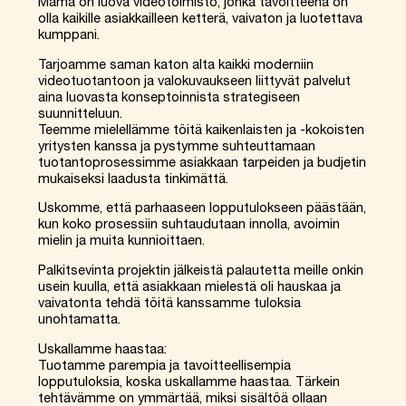
Mama on luova videotoimisto, jonka tavoitteena on
olla kaikille asiakkailleen ketterä, vaivaton ja luotettava
kumppani.
Tarjoamme saman katon alta kaikki moderniin
videotuotantoon ja valokuvaukseen liittyvät palvelut
aina luovasta konseptoinnista strategiseen
suunnitteluun.
Teemme mielellämme töitä kaikenlaisten ja -kokoisten
yritysten kanssa ja pystymme suhteuttamaan
tuotantoprosessimme asiakkaan tarpeiden ja budjetin
mukaiseksi laadusta tinkimättä.
Uskomme, että parhaaseen lopputulokseen päästään,
kun koko prosessiin suhtaudutaan innolla, avoimin
mielin ja muita kunnioittaen.
Palkitsevinta projektin jälkeistä palautetta meille onkin
usein kuulla, että asiakkaan mielestä oli hauskaa ja
vaivatonta tehdä töitä kanssamme tuloksia
unohtamatta.
Uskallamme haastaa:
Tuotamme parempia ja tavoitteellisempia
lopputuloksia, koska uskallamme haastaa. Tärkein
tehtävämme on ymmärtää, miksi sisältöä ollaan