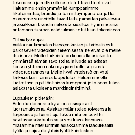
tekemässä ja mitkä sille asetetut tavoitteet ovat.
Haluamme ensin ymmärtää kumppanimme
liiketoimintaa, brändiä ja toimintaympäristöä, jotta
osaamme suunnitella tavoitteita parhaiten palvelevaa
ja asiakkaan brändin näköistä sisältöä. Pyrimme aina
antamaan tuoreen näkökulman totuttuun tekemiseen.
Yhteistyö sujuu:
Vaikka nautimmekin hienojen kuvien ja taiteellisesti
palkitsevien videoiden tekemisestä, ne eivät ole meille
itseisarvo. Meille tärkeintä on kuunnella asiakasta,
ymmärtää tämän tavoitteita ja luoda asiakkaan
kanssa yhteinen näkemys juuri heille sopivasta
videotuotannosta. Meille hyvä yhteistyö on yhtä
tärkeää kuin toimiva lopputulos. Haluamme olla
luotettava ja pitkäaikainen kumppani, joka osaa tukea
asiakasta ulkoisena markkinointitiiminä.
Lupaukset pidetään:
Videotuotannossa kyse on ensisijaisesti
luottamuksesta. Asiakas määrittelee toiveensa ja
tarpeensa ja toimittaja tekee mitä on sovittu,
sovitussa aikataulussa ja sovitussa hinnassa.
Yllätämme mieluummin asiakkaamme laadukkaalla
työllä ja sujuvalla yhteistyöllä kuin laskun