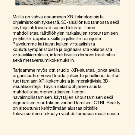
Meillä on vahva osaaminen XR-teknologioista,
ohjelmistokehityksestä, 3D-sisällöntuotannosta sekä
käyttäjälähtöisestä suunnittelusta. Tämä
mahdollistaa räätälöityjen ratkaisujen toteuttamisen
yrityksille, oppilaitoksille ja julkisille toimijoille.
Palvelumme kattavat kaiken virtuaalisista
koulutusympäristöistä ja digitaalisista kaksosista
virtuaalikierroksiin, interaktiivisiin demonstraatioihin
sekä metaversumikokemuksiin.
Tarjoamme myös ctrl.studio -XR-alustaa, jonka avulla
organisaatiot voivat luoda, julkaista ja hallinnoida itse
tuottamiaan XR-kokemuksia ja interaktiivisia 3D-
visualisointeja. Täysin selainpohjainen alusta
mahdollistaa monimutkaisen tiedon
havainnollistamisen, käyttäjien sitouttamisen sekä
digitaalisen muutoksen vauhdittamisen. CTRL Reality
on sitoutunut kehittämään alustaa pitkälle
tulevaisuuteen tekoälyn vauhdittamassa maailmassa.