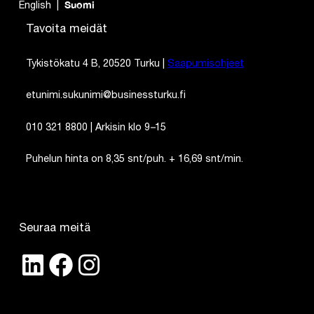
English
Suomi
Tavoita meidät
Tykistökatu 4 B, 20520 Turku |
Saapumisohjeet
etunimi.sukunimi@businessturku.fi
010 321 8800 | Arkisin klo 9
–
15
Puhelun hinta on 8,35 snt/puh. + 16,69 snt/min.
Seuraa meitä
LinkedIn
Facebook
Instagram