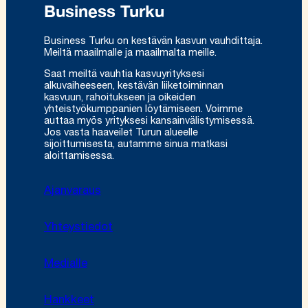
Business Turku
Business Turku on kestävän kasvun vauhdittaja.
Meiltä maailmalle ja maailmalta meille.
Saat meiltä vauhtia kasvuyrityksesi
alkuvaiheeseen, kestävän liiketoiminnan
kasvuun, rahoitukseen ja oikeiden
yhteistyökumppanien löytämiseen. Voimme
auttaa myös yrityksesi kansainvälistymisessä.
Jos vasta haaveilet Turun alueelle
sijoittumisesta, autamme sinua matkasi
aloittamisessa.
Ajanvaraus
Yhteystiedot
Medialle
Hankkeet