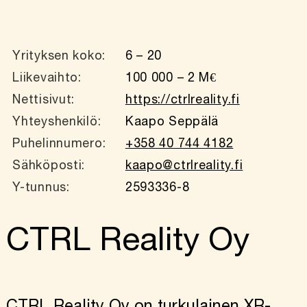
Yrityksen koko:
6 – 20
Liikevaihto:
100 000 – 2 M€
Nettisivut:
https://ctrlreality.fi
Yhteyshenkilö:
Kaapo Seppälä
Puhelinnumero:
+358 40 744 4182
Sähköposti:
kaapo@ctrlreality.fi
Y-tunnus:
2593336-8
CTRL Reality Oy
CTRL Reality Oy on turkulainen XR-