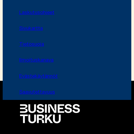
Laskutusohjeet
Sivukartta
Tietosuoja
Ilmoituskanava
Evästekäytännöt
Saavutettavuus